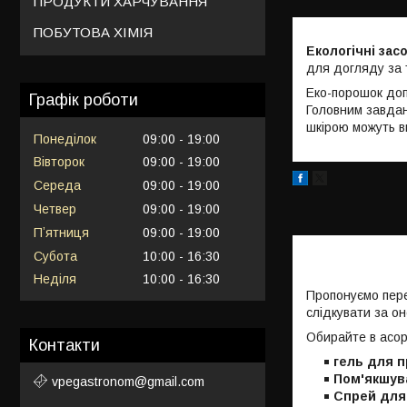
ПРОДУКТИ ХАРЧУВАННЯ
ПОБУТОВА ХІМІЯ
Екологічні зас
для догляду за 
Еко-порошок допо
Графік роботи
Головним завдан
шкірою можуть в
Понеділок
09:00
19:00
Вівторок
09:00
19:00
Середа
09:00
19:00
Четвер
09:00
19:00
Пʼятниця
09:00
19:00
Субота
10:00
16:30
Неділя
10:00
16:30
Пропонуємо пере
слідкувати за о
Обирайте в асор
Контакти
гель для п
Пом'якшува
vpegastronom@gmail.com
Спрей для 