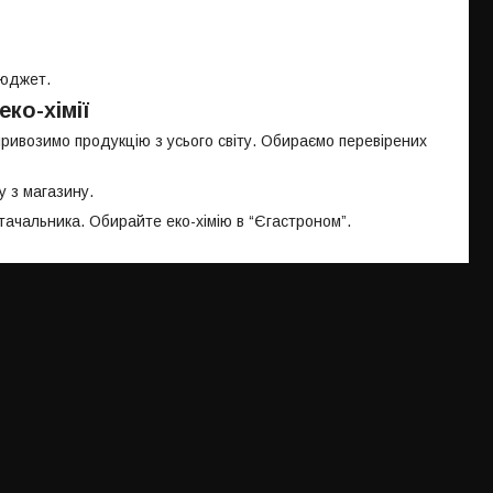
 бюджет.
еко-хімії
привозимо продукцію з усього світу. Обираємо перевірених
у з магазину.
тачальника. Обирайте еко-хімію в “Єгастроном”.