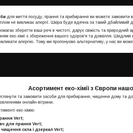
оби
для миття посуду, прання та прибирання ви можете замовити 
тілом не викликає алергії. Шкіра буде вдячна за такий дбайливий 
магає зберегти ваші речі в чистоті, дарує свіжість та природний 
ням еко-хімії є збереження вашого здоров'я та довкілля. Шкідливі 
икликати алергію. Тому ми пропонуємо альтернативу, у нас ви може
Асортимент еко-хімії з Європи нашо
глянути та замовити засоби для прибирання, чищення дому та догл
новленнями онлайн-вітрини.
тименті еко-хімію:
рання Vert;
ч для прання Vert;
чищення скла і дзеркал Vert;