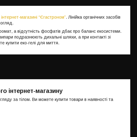
в
інтернет-магазині “Єгастроном”
. Лінійка органічних засобів
догляд.
аромат, а відсутність фосфатів дбає про баланс екосистеми.
випари подразнюють дихальні шляхи, а при контакті зі
те купити еко-гелі для миття.
го інтернет-магазину
яду за тілом. Ви можете купити товари в наявності та