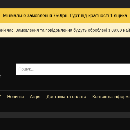
Мінімальне замовлення 750грн. Гурт від кратності 1 ящика
чий час. Замовлення та повідомлення будуть оброблені з 09:00 най
ї
У
Новинки
Акція
Доставка та оплата
Контактна інформ