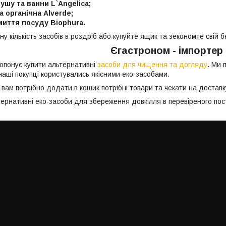
ушу та ванни L`Angelica;
а органічна Alverde;
миття посуду Biophura.
у кількість засобів в роздріб або купуйте ящик та зекономте свій
Єгастроном - імпортер 
опонує купити альтернативні
засоби для чищення та догляду
. Ми 
 наші покупці користувались якісними еко-засобами.
вам потрібно додати в кошик потрібні товари та чекати на доставк
ернативні еко-засоби для збереження довкілля в перевіреного пос