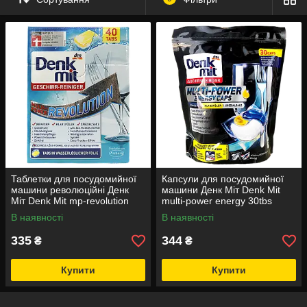
чистота та сяйво посуду без зусиль.
Таблетки для посудомийної
Капсули для посудомийної
машини революційні Денк
машини Денк Міт Denk Mit
Міт Denk Mit mp-revolution
multi-power energy 30tbs
40tbs 840g 5шт/ящ (Код: 00-
459g 5шт/ящ (Код: 00-
В наявності
В наявності
00010943)
00017515)
335
344
₴
₴
Купити
Купити