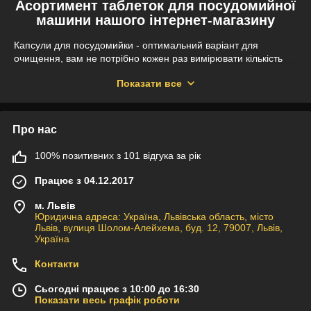
Асортимент таблеток для посудомийної
машини нашого інтернет-магазину
Капсули для посудомийки - оптимальний варіант для
очищення, вам не потрібно кожен раз вимірювати кількість
засобу. Вибирайте серед найменувань та додавайте в кошик
Показати все
засоби таких торгових марок:
Ludwik;
Hydro-Brite;
Про нас
Jumbo;
100% позитивних з 101 відгука за рік
В5 W5;
Denkmit;
Працює з 04.12.2017
Fairy;
м. Львів
Finish тощо.
Юридична адреса: Україна, Львівська область, місто
Львів, вулиця Шолом-Алейхема, буд. 12, 79007, Львів,
В “
Єгастроном
” ви можете замовити капсули в роздріб та
Україна
гуртом. Пропонуємо купити товар ящиком. В кожному описі
ви можете побачити об'єм упаковки та кількість одиниць
Контакти
товару в ящику.
Сьогодні працює з 10:00 до 16:30
Чому варто замовити капсули для
Показати весь графік роботи
посудомийки у нас?