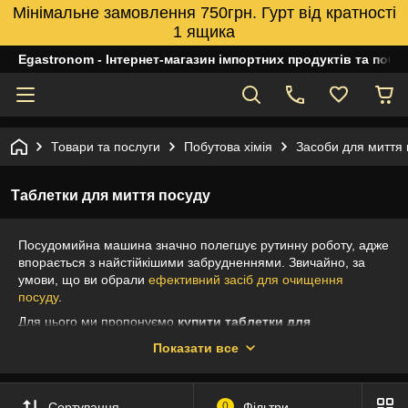
Мінімальне замовлення 750грн. Гурт від кратності
1 ящика
Egastronom - Інтернет-магазин імпортних продуктів та побуто
Товари та послуги
Побутова хімія
Засоби для миття 
Таблетки для миття посуду
Посудомийна машина значно полегшує рутинну роботу, адже
впорається з найстійкішими забрудненнями. Звичайно, за
умови, що ви обрали
ефективний засіб для очищення
посуду
.
Для цього ми пропонуємо
купити таблетки для
посудомийної машини
. Формула цього засобу дбає не
Показати все
лише про чистоту столових приборів та тарілок, а й
забезпечує належний догляд за кухонною технікою,
пом'якшує жорстку воду. Капсули для посудомийки - це
Сортування
0
Фільтри