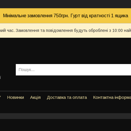
Мінімальне замовлення 750грн. Гурт від кратності 1 ящика
чий час. Замовлення та повідомлення будуть оброблені з 10:00 най
ї
У
Новинки
Акція
Доставка та оплата
Контактна інформ