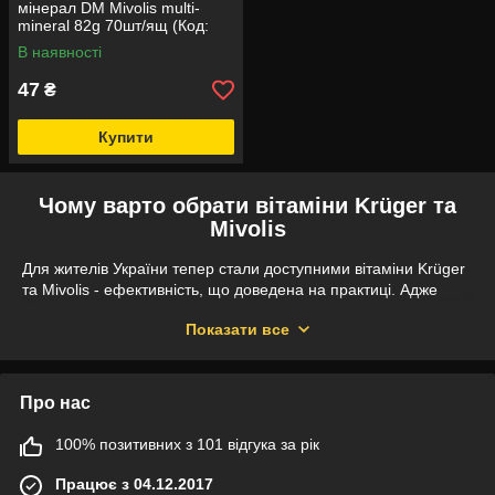
мінерал DM Mivolis multi-
mineral 82g 70шт/ящ (Код:
00-00006221)
В наявності
47
₴
Купити
Чому варто обрати вітаміни Krüger та
Mivolis
Для жителів України тепер стали доступними вітаміни Krüger
та Mivolis - ефективність, що доведена на практиці. Адже
вони пройшли незалежну перевірку в Німеччині.
Показати все
Наслідки гіповітамінізації в організмі людини стають
відчутними дуже швидко. Щоб не допустити дефіциту, слід
вживати додаткові вітаміни, які не завжди вдається отримати
Про нас
з продуктів харчування. В EGastronom Ви можете замовити
вітаміни крюгер, що мають підібране добове дозування
100% позитивних з 101 відгука за рік
корисних речовин. Кожна таблетка має добову дозу, що
забезпечує організм комплексом вітамінів.
Працює з 04.12.2017