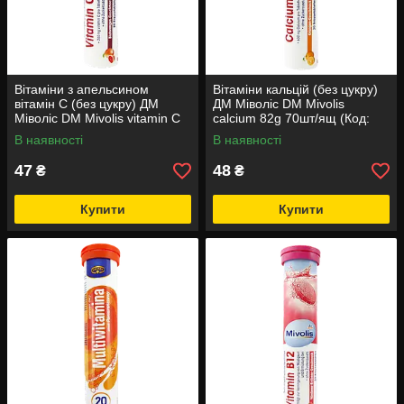
Вітаміни з апельсином
Вітаміни кальцій (без цукру)
вітамін С (без цукру) ДМ
ДМ Міволіс DM Mivolis
Міволіс DM Mivolis vitamin C
calcium 82g 70шт/ящ (Код:
82g 70шт/ящ (Код: 00-
00-00006219)
В наявності
В наявності
00006218)
47
48
₴
₴
Купити
Купити