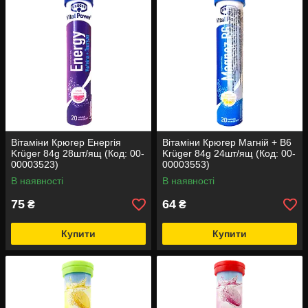
Вітаміни Крюгер Енергія
Вітаміни Крюгер Магній + В6
Krüger 84g 28шт/ящ (Код: 00-
Krüger 84g 24шт/ящ (Код: 00-
00003523)
00003553)
В наявності
В наявності
75
64
₴
₴
Купити
Купити