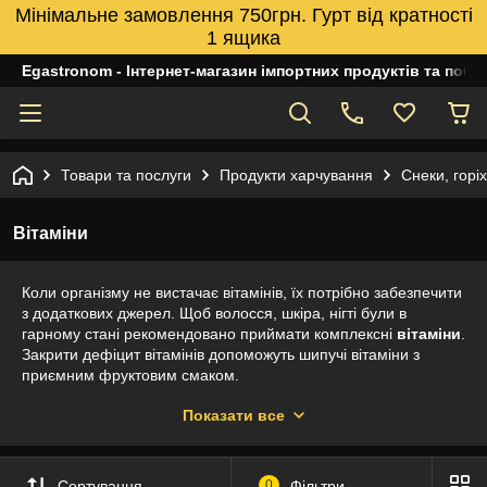
Мінімальне замовлення 750грн. Гурт від кратності
1 ящика
Egastronom - Інтернет-магазин імпортних продуктів та побуто
Товари та послуги
Продукти харчування
Снеки, горіх
Вітаміни
Коли організму не вистачає вітамінів, їх потрібно забезпечити
з додаткових джерел. Щоб волосся, шкіра, нігті були в
гарному стані рекомендовано приймати комплексні
вітаміни
.
Закрити дефіцит вітамінів допоможуть шипучі вітаміни з
приємним фруктовим смаком.
Фізична втома, стрес та незбалансоване харчування можуть
Показати все
спричиняти виснажений стан та хворобливість. Вітаміни з
Німеччини здатні покращити Ваше самопочуття завдяки
дозуванню в правильних пропорціях. Щоб поповнити
Сортування
0
Фільтри