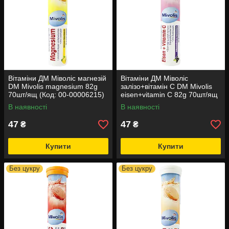
Вітаміни ДМ Міволіс магнезій
Вітаміни ДМ Міволіс
DM Mivolis magnesium 82g
залізо+вітамін С DM Mivolis
70шт/ящ (Код: 00-00006215)
eisen+vitamin C 82g 70шт/ящ
(Код: 00-00006217)
В наявності
В наявності
47
47
₴
₴
Купити
Купити
Без цукру
Без цукру