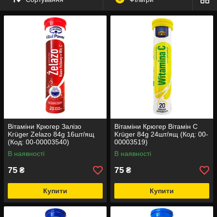
організм корисними речовинами, смачний водорозчинний
вітамін потрібно лише кинути в склянку з рідиною та випити.
Вітаміни Крюгер Залізо
Вітаміни Крюгер Вітамін С
Krüger Zelazo 84g 16шт/ящ
Krüger 84g 24шт/ящ (Код: 00-
(Код: 00-00003540)
00003519)
В наявності
В наявності
75
75
₴
₴
Купити
Купити