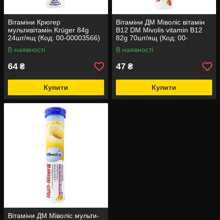
Вітаміни Крюгер
Вітаміни ДМ Міволіс вітамін
мультивітамін Krüger 84g
В12 DM Mivolis vitamin B12
24шт/ящ (Код: 00-00003566)
82g 70шт/ящ (Код: 00-
00006220)
В наявності
В наявності
64
47
₴
₴
Купити
Купити
Вітаміни ДМ Міволіс мульти-