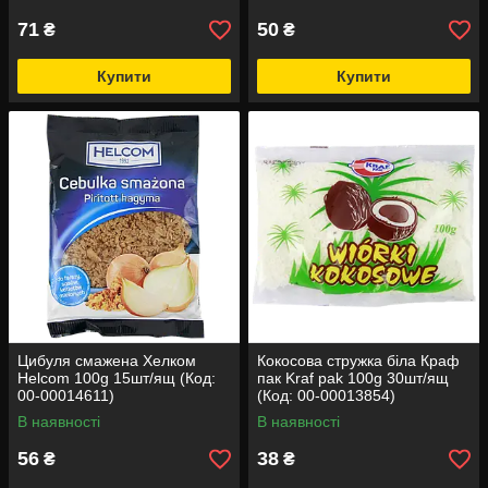
71
50
₴
₴
Купити
Купити
Цибуля смажена Хелком
Кокосова стружка біла Краф
Helcom 100g 15шт/ящ (Код:
пак Kraf pak 100g 30шт/ящ
00-00014611)
(Код: 00-00013854)
В наявності
В наявності
56
38
₴
₴