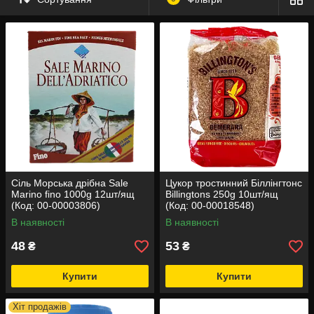
Сіль Морська дрібна Sale
Цукор тростинний Біллінгтонс
Marino fino 1000g 12шт/ящ
Billingtons 250g 10шт/ящ
(Код: 00-00003806)
(Код: 00-00018548)
В наявності
В наявності
48
53
₴
₴
Купити
Купити
Хіт продажів