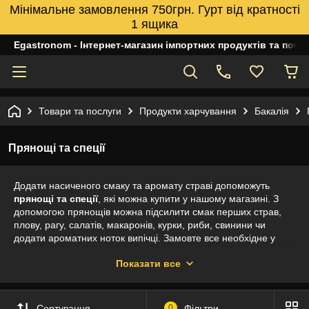
Мінімальне замовлення 750грн. Гурт від кратності
1 ящика
Egastronom - Інтернет-магазин імпортних продуктів та побуто
Товари та послуги
Продукти харчування
Бакалія
Прянощі та спеції
Додати насиченого смаку та аромату страві допоможуть
прянощі та спеції
, які можна купити у нашому магазині. З
допомогою прянощів можна підсилити смак перших страв,
плову, рагу, салатів, макаронів, курки, риби, свинини чи
додати ароматних ноток випічці. Замовте все необхідне у
EGastronom. На кожній кухні знадобиться лавровий лист,
Показати все
чорний перець, карі, хмелі-сунелі, сушений часник, копчена
паприка, кориця.
Сортування
0
Фільтри