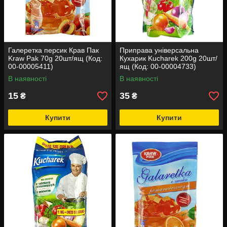
Галеретка персик Крав Пак
Приправа універсальна
Kraw Pak 70g 20шт/ящ (Код:
Кухарик Kucharek 200g 20шт/
00-00005411)
ящ (Код: 00-00004733)
В наявності
В наявності
15
35
₴
₴
Купити
Купити