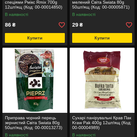
спеціями Рмікс Rmix 700g
мелений Світа Swiata 80g
12шт/ящ (Код: 00-00014850)
50шт/ящ (Код: 00-00005871)
В наявності
В наявності
86
29
₴
₴
Купити
Купити
Приправа чорний перець
Сухарі панірувальні Крав Пак
зернистий Світа Swiata 80g
Kraw Pak 400g 12шт/ящ (Код:
50шт/ящ (Код: 00-00013273)
00-00004989)
В наявності
В наявності