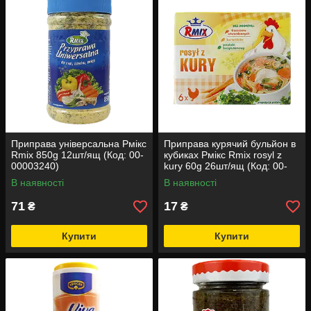
Приправа універсальна Рмікс
Приправа курячий бульйон в
Rmix 850g 12шт/ящ (Код: 00-
кубиках Рмікс Rmix rosyl z
00003240)
kury 60g 26шт/ящ (Код: 00-
00005607)
В наявності
В наявності
71
17
₴
₴
Купити
Купити