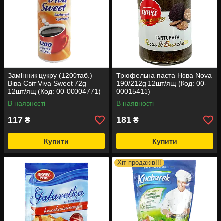
Замінник цукру (1200таб.)
Трюфельна паста Нова Nova
Віва Світ Viva Sweet 72g
190/212g 12шт/ящ (Код: 00-
12шт/ящ (Код: 00-00004771)
00015413)
В наявності
В наявності
117
181
₴
₴
Купити
Купити
Хіт продажів!!!