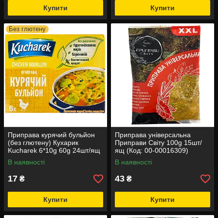
Купити
Купити
Без глютену
Приправа курячий бульйон
Приправа універсальна
(без глютену) Кухарик
Приправи Світу 100g 15шт/
Kucharek 6*10g 60g 24шт/ящ
ящ (Код: 00-00016309)
(Код: 00-00015256)
В наявності
В наявності
17
43
₴
₴
Купити
Купити