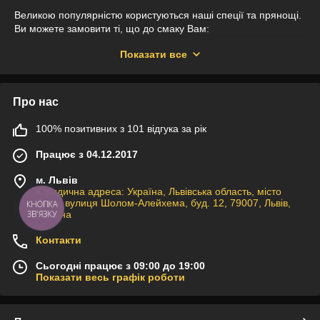
Великою популярністю користуються наші спеції та прянощі.
Ви можете замовити ті, що до смаку Вам:
чорний перець мелений та горошком;
Показати все
мелений часник, базилік, орегано;
приправа для піци;
Про нас
для реберець з медом;
до риби;
100% позитивних з 101 відгука за рік
для курки з лимоном та розмарином;
Працює з 04.12.2017
для корейської моркви;
м. Львів
грибна приправа;
Юридична адреса: Україна, Львівська область, місто
для спагетті та макаронів;
Львів, вулиця Шолом-Алейхема, буд. 12, 79007, Львів,
КНОПКА
Україна
ЗВ'ЯЗКУ
фаршу та котлет.
Контакти
Суміші спецій містять натуральні інгредієнти. Сушені
прянощі, овочі та спеції додають страві насичених ноток.
Сьогодні працює з 09:00 до 19:00
Щоб відчути нотки китайської, мексиканської, грузинської,
Показати весь графік роботи
вірменської, кавказької чи італійської кухні, готуючи,
додавайте відповідну приправу, і страва засмакує по-новому,
набуде національного колориту.