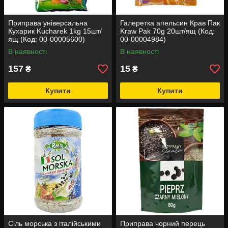
Приправа універсальна
Галеретка апельсин Крав Пак
Кухарик Kucharek 1kg 15шт/
Kraw Pak 70g 20шт/ящ (Код:
ящ (Код: 00-00005600)
00-00004984)
В наявності
В наявності
157
15
₴
₴
Купити
Купити
Сіль морська з італійськими
Приправа чорний перець