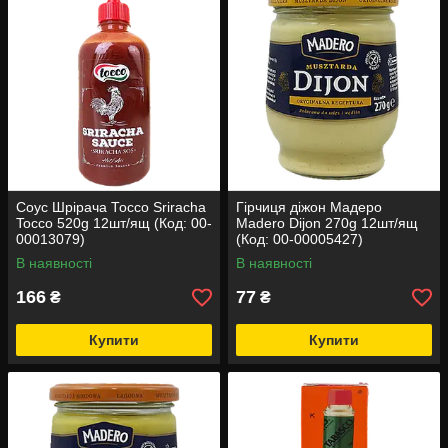
Соус Шрірача Тоссо Sriracha
Гірчиця діжон Мадеро
Tocco 520g 12шт/ящ (Код: 00-
Madero Dijon 270g 12шт/ящ
00013079)
(Код: 00-00005427)
В наявності
В наявності
166
77
₴
₴
Купити
Купити