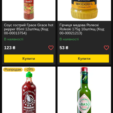
Соус гострий Грасе Grace hot
Гірчиця медова Ролескі
pepper 85ml 12шт/ящ (Код:
Roleski 175g 10шт/ящ (Код:
00-00013754)
00-00021213)
В наявності
В наявності
123
53
₴
₴
Купити
Купити
Розпродаж
–29%