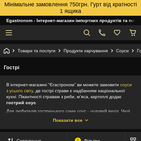
Мінімальне замовлення 750грн. Гурт від кратності
1 ящика
Egastronom - Інтернет-магазин імпортних продуктів та побуто
Товари та послуги
Продукти харчування
Соуси
Го
Гострі
В інтернет-магазині “Єгастроном” ви можете замовити
соуси
з усього світу
, де гострі страви є надбанням національної
кухні. Пікантності стравам з риби, м'яса, картоплі додає
гострий соус
.
Для любителів гостренького саме соус - чудовий вихід. Чилі
потрібно додати лише кілька крапель, щоб відчути смак
Показати все
червоного перцю. Особливістю гострих соусів, гірчиці є те, що
вони виготовлені з натуральних інгредієнтів та не містять
консервантів. Для рагу, супів, маринадів ви можете купити
Сортування
0
Фільтри