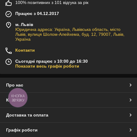
100% позитивних з 101 відгука за рік
власноруч на складі. Ви можете бути впевнені в цілісності
товару та не переплачувати за поштові послуги.
Працює з 04.12.2017
Полюбляєте гострий соус? Замовляйте на сайті, щоб
м. Львів
мати на столі!
Юридична адреса: Україна, Львівська область, місто
Львів, вулиця Шолом-Алейхема, буд. 12, 79007, Львів,
Україна
Контакти
Сьогодні працює з 10:00 до 16:30
Показати весь графік роботи
Про нас
КНОПКА
Контакти
ЗВ'ЯЗКУ
Доставка та оплата
Графік роботи