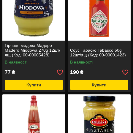
Гірчиця медова Мадеро
Madero Miodowa 270g 12шт/
Соус Табаско Tabasco 60g
ящ (Код: 00-00005428)
12шт/ящ (Код: 00-00001423)
В наявності
В наявності
77
190
₴
₴
Купити
Купити