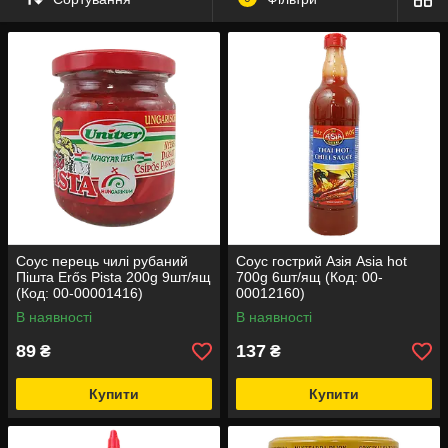
соус Табаско за вигідною ціною.
Соус перець чилі рубаний
Соус гострий Азія Asia hot
Пішта Erős Pista 200g 9шт/ящ
700g 6шт/ящ (Код: 00-
(Код: 00-00001416)
00012160)
В наявності
В наявності
89
137
₴
₴
Купити
Купити