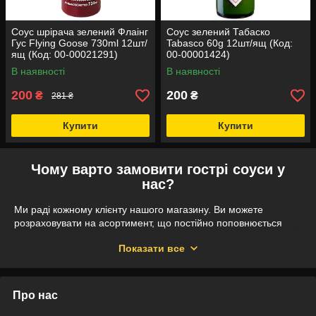
Соус шрірача зелений Флаінг
Соус зелений Табаско
Гус Flying Goose 730ml 12шт/
Tabasco 60g 12шт/ящ (Код:
ящ (Код: 00-00021291)
00-00001424)
В наявності
В наявності
200
200
₴
₴
281 ₴
Купити
Купити
Чому варто замовити гострі соуси у
нас?
Ми раді кожному клієнту нашого магазину. Ви можете
розраховувати на асортимент, що постійно поповнюється
новими надходженнями, а також консультацію менеджерів.
Показати все
Ми допомагаємо підібрати продукцію. В “
Єгастроном
” ви
можете замовити товари як в роздріб, так і оптом. Ми
вказуємо кількість соусу чи гірчиці у ящику, щоб ви могли
Про нас
розрахувати потрібну кількість.
Доставляємо замовлення по Україні, а посилку запаковуємо