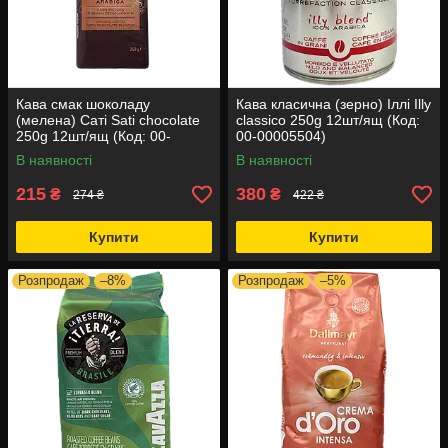
Кава смак шоколаду
Кава класична (зерно) Іллі Illy
(мелена) Саті Sati chocolate
classico 250g 12шт/ящ (Код:
250g 12шт/ящ (Код: 00-
00-00005504)
00018761)
В наявності
В наявності
215
380
₴
₴
274 ₴
422 ₴
Купити
Купити
Розпродаж
–8%
Розпродаж
–5%