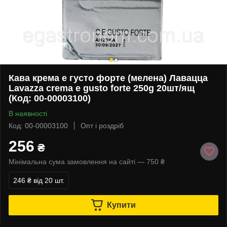
Кава крема е густо форте (мелена) Лавацца
Lavazza crema e gusto forte 250g 20шт/ящ
(Код: 00-00003100)
В наявності
Код: 00-00003100
Опт і роздріб
256
₴
Мінімальна сума замовлення на сайті — 750 ₴
246 ₴
від 20 шт.
Купити