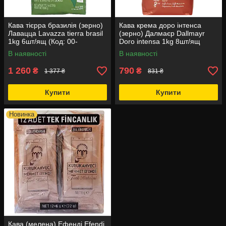
Кава тієрра бразилія (зерно)
Кава крема доро інтенса
Лавацца Lavazza tierra brasil
(зерно) Далмаєр Dallmayr
1kg 6шт/ящ (Код: 00-
Doro intensa 1kg 8шт/ящ
00005992)
(Код: 00-00000516)
В наявності
В наявності
1 260
790
₴
₴
1 377 ₴
831 ₴
Купити
Купити
Новинка
Кава (мелена) Ефенді Efendi