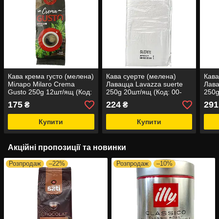
Кава крема густо (мелена)
Кава суерте (мелена)
Кава
Міларо Milaro Crema
Лавацца Lavazza suerte
Лава
Gusto 250g 12шт/ящ (Код:
250g 20шт/ящ (Код: 00-
250g
00-00005548)
00000292)
0000
175
224
291
₴
₴
Купити
Купити
Акційні пропозиції та новинки
Розпродаж
–22%
Розпродаж
–10%