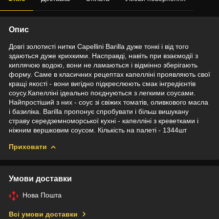
Опис
Довгі золотисті нитки Capellini Barilla дуже тонкі і від того
здаються дуже крихкими. Насправді, навіть при взаємодії з
киплячою водою, вони не ламаються і відмінно зберігають
форму. Саме в класичних рецептах капелліні проявляють свої
кращі якості - вони вигідно підкреслюють смак інгредієнтів
соусу.Капелліні ідеально поєднуються з легкими соусами.
Найпростіший з них - соус зі свіжих томатів, оливкового масла
і базиліка. Barilla пропонує спробувати і більш вишукану
страву середземноморської кухні - капелліні з креветками і
ніжним вершковим соусом. Кількість на палеті - 1344шт
Приховати
Умови доставки
Нова Пошта
Всі умови доставки