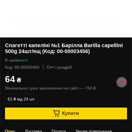
Спагетті капеліні №1 Барілла Barilla capellini
500g 24шт/ящ (Код: 00-00003456)
В наявності
Код: 00-00003456
Опт і роздріб
64
₴
Мінімальна сума замовлення на сайті — 750 ₴
61 ₴
від 24 шт.
Купити
Опис
Доставка
Оплата
Умови повернення