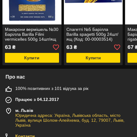
Макарони вермішель №30
Спагетті №5 Барілла
Мак
Барілла Barilla Filini
Barilla spagetti 500g 24шт/
Барі
vermicelles 500g 14шт/ящ
ящ (Код: 00-00003514)
riga
(Код: 00-00003588)
00-0
63
63
67
₴
₴
Купити
Купити
Про нас
100% позитивних з 101 відгука за рік
Працює з 04.12.2017
м. Львів
Юридична адреса: Україна, Львівська область, місто
Львів, вулиця Шолом-Алейхема, буд. 12, 79007, Львів,
Україна
Контакти