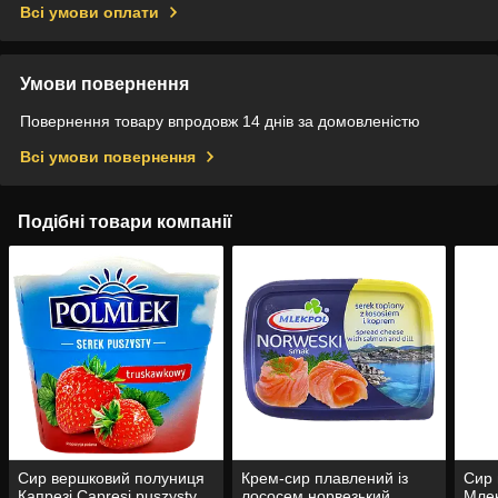
Всі умови оплати
Умови повернення
Повернення товару впродовж 14 днів за домовленістю
Всі умови повернення
Подібні товари компанії
Сир вершковий полуниця
Крем-сир плавлений із
Сир 
Капрезі Capresi puszysty
лососем норвезький
Млек