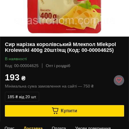
Сир нарізка королівський Млекпол Mlekpol
Krolewski 400g 20шт/ящ (Код: 00-00004625)
В наявності
Код: 00-00004625
Опт і роздріб
193
₴
Мінімальна сума замовлення на сайті — 750 ₴
185 ₴
від 20 шт.
Купити
Опис
Доставка
Оплата
Умови повернення