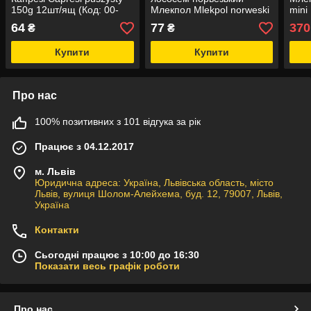
150g 12шт/ящ (Код: 00-
Млекпол Mlekpol norweski
mini
00015992)
150g 12шт/ящ (Код: 00-
0000
64
77
370
₴
₴
00001365)
Купити
Купити
Про нас
100% позитивних з 101 відгука за рік
Працює з 04.12.2017
м. Львів
Юридична адреса: Україна, Львівська область, місто
Львів, вулиця Шолом-Алейхема, буд. 12, 79007, Львів,
Україна
Контакти
Сьогодні працює з 10:00 до 16:30
Показати весь графік роботи
Про нас