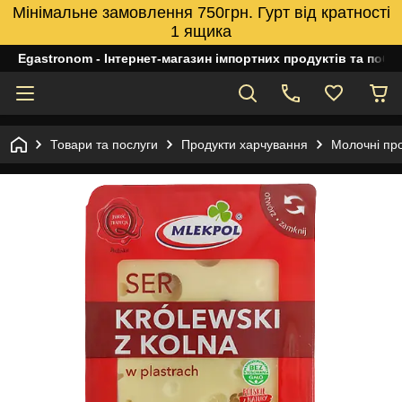
Мінімальне замовлення 750грн. Гурт від кратності
1 ящика
Egastronom - Інтернет-магазин імпортних продуктів та побуто
Товари та послуги
Продукти харчування
Молочні пр