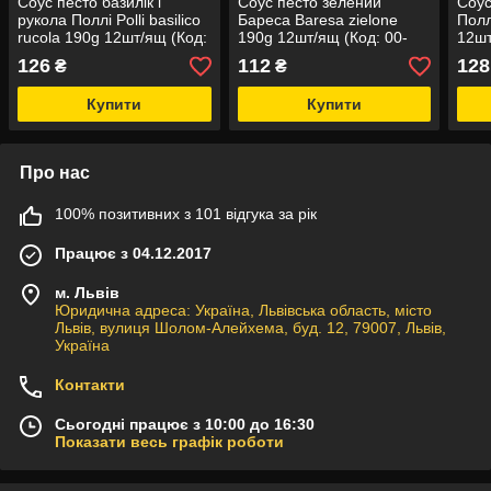
Соус песто базилік і
Соус песто зелений
Соус
рукола Поллі Polli basilico
Бареса Baresa zielone
Полл
rucola 190g 12шт/ящ (Код:
190g 12шт/ящ (Код: 00-
12шт
00-00021159)
00004352)
0000
126
112
128
₴
₴
Купити
Купити
Про нас
100% позитивних з 101 відгука за рік
Працює з 04.12.2017
м. Львів
Юридична адреса: Україна, Львівська область, місто
Львів, вулиця Шолом-Алейхема, буд. 12, 79007, Львів,
Україна
Контакти
Сьогодні працює з 10:00 до 16:30
Показати весь графік роботи