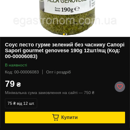
Соус песто гурме зелений без часнику Сапорі
Sapori gourmet genovese 190g 12шт/ящ (Код:
00-00006083)
В наявності
Код: 00-00006083
Опт і роздріб
79
₴
Мінімальна сума замовлення на сайті — 750 ₴
75 ₴
від 12 шт.
Купити