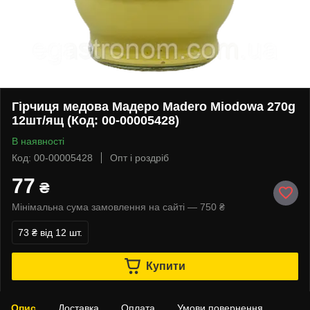
Гірчиця медова Мадеро Madero Miodowa 270g
12шт/ящ (Код: 00-00005428)
В наявності
Код: 00-00005428
Опт і роздріб
77
₴
Мінімальна сума замовлення на сайті — 750 ₴
73 ₴
від 12 шт.
Купити
Опис
Доставка
Оплата
Умови повернення