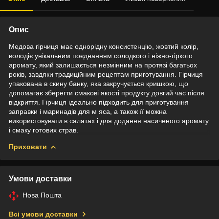
Опис
Медова гірчиця має однорідну консистенцію, жовтий колір,
володіє унікальним поєднанням солодкого і ніжно-гіркого
аромату, який залишається незмінним на протязі багатьох
років, завдяки традиційним рецептам приготування. Гірчиця
упакована в скину банку, яка закручується кришкою, що
допомагає зберегти смакові якості продукту довгий час після
відкриття. Гірчиця ідеально підходить для приготування
заправки і маринадів для м яса, а також її можна
використовувати в салатах і для додання насиченого аромату
і смаку готових страв.
Приховати
Умови доставки
Нова Пошта
Всі умови доставки