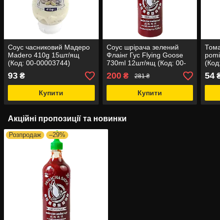
Соус часниковий Мадеро
Соус шрірача зелений
Тома
Madero 410g 15шт/ящ
Флаінг Гус Flying Goose
pomi
(Код: 00-00003744)
730ml 12шт/ящ (Код: 00-
(Код
00021291)
93
200
54
₴
₴
281 ₴
Купити
Купити
Акційні пропозиції та новинки
Розпродаж
–29%