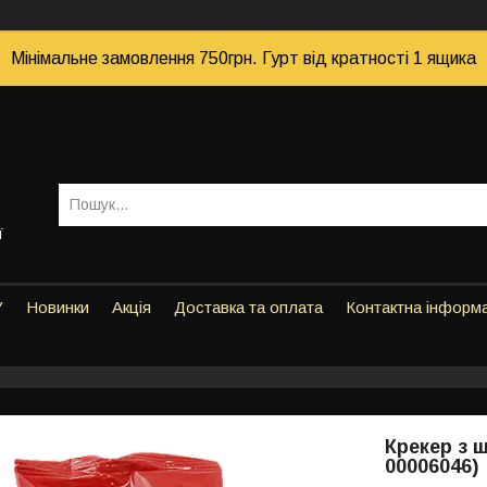
Мінімальне замовлення 750грн. Гурт від кратності 1 ящика
ї
У
Новинки
Акція
Доставка та оплата
Контактна інформ
Крекер з 
00006046)