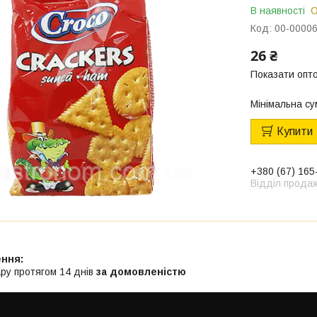
В наявності
О
Код:
00-0000
26 ₴
Показати опто
Мінімальна су
Купити
+380 (67) 165
Відділ прода
ру протягом 14 днів
за домовленістю