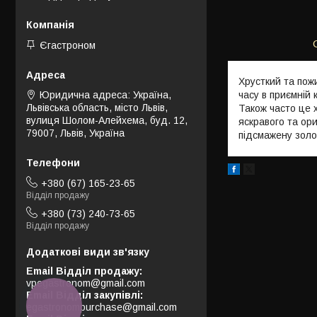
Єгастроном
Хрусткий та пож
часу в приємній
Юридична адреса: Україна,
Львівська область, місто Львів,
Також часто це 
вулиця Шолом-Алейхема, буд. 12,
яскравого та ор
79007, Львів, Україна
підсмажену золот
+380 (67) 165-23-65
Відділ продажу
+380 (73) 240-73-65
Відділ продажу
Email Відділ продажу
vpegastronom@gmail.com
Email Відділ закупівлі
egastronompurchase@gmail.com
КНОПКА
ЗВ'ЯЗКУ