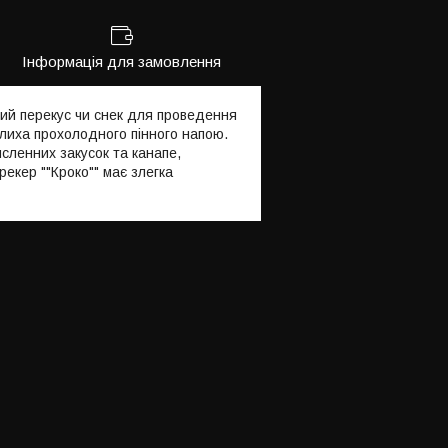
Інформація для замовлення
вий перекус чи снек для проведення
елиха прохолодного пінного напою.
сленних закусок та канапе,
екер ""Кроко"" має злегка