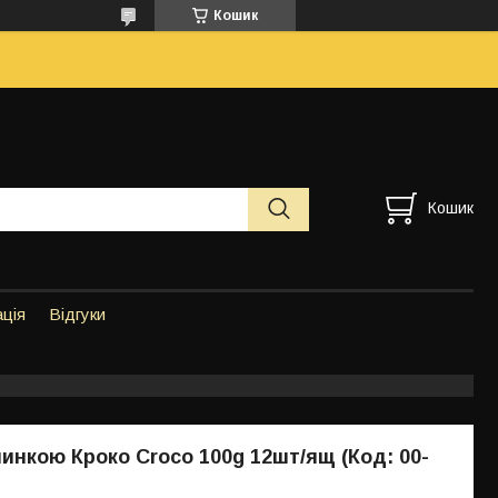
Кошик
Кошик
ація
Відгуки
шинкою Кроко Croco 100g 12шт/ящ (Код: 00-