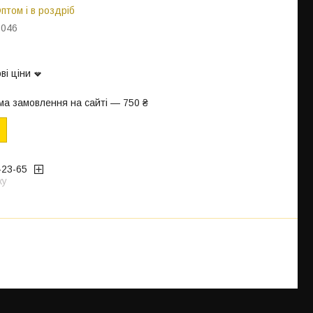
птом і в роздріб
6046
ві ціни
ма замовлення на сайті — 750 ₴
-23-65
жу