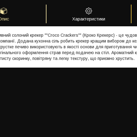
Опис
Характеристики
ивний солоний крекер ""Croco Crackers"" (Кроко Крекерс) - це чудо
 компанії. Додана кухонна сіль робить крекер кращим вибором до к
хрустке печиво використовують в якості основи для приготування чи
игінального оформлення страв перед подачею на стіл. Ароматний кр
исту скоринку, повітряну та легку текстуру, що приємно хрустить.