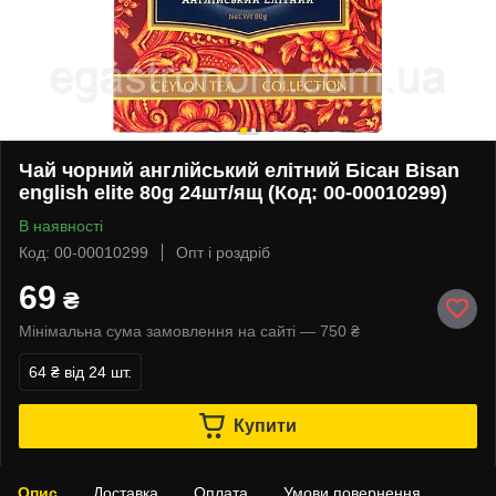
Чай чорний англійський елітний Бісан Bisan
english elite 80g 24шт/ящ (Код: 00-00010299)
В наявності
Код: 00-00010299
Опт і роздріб
69
₴
Мінімальна сума замовлення на сайті — 750 ₴
64 ₴
від 24 шт.
Купити
Опис
Доставка
Оплата
Умови повернення