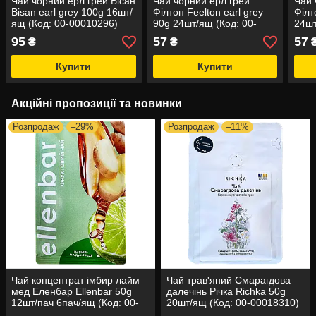
Чай чорний ерл грей Бісан
Чай чорний ерл грей
Чай 
Bisan earl grey 100g 16шт/
Філтон Feelton earl grey
Філт
ящ (Код: 00-00010296)
90g 24шт/ящ (Код: 00-
24шт
00012817)
0001
95
57
57
₴
₴
Купити
Купити
Акційні пропозиції та новинки
Розпродаж
–29%
Розпродаж
–11%
Чай концентрат імбир лайм
Чай трав'яний Смарагдова
мед Еленбар Ellenbar 50g
далечінь Річка Richka 50g
12шт/пач 6пач/ящ (Код: 00-
20шт/ящ (Код: 00-00018310)
00020971)