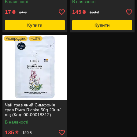
В наявності
В наявності
17
145
₴
₴
24 ₴
163 ₴
Купити
Купити
Розпродаж
–10%
Чай трав'яний Симфонія
трав Річка Richka 50g 20шт/
ящ (Код: 00-00018312)
В наявності
135
₴
150 ₴