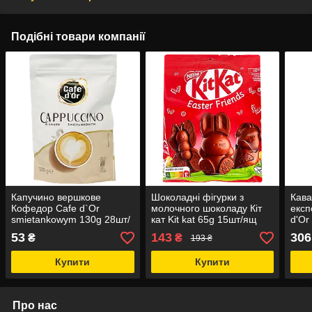
Подібні товари компанії
Капучино вершкове
Шоколадні фігурки з
Кава
Кофедор Cafe d`Or
молочного шоколаду Кіт
експ
smietankowym 130g 28шт/
кат Kit kat 65g 15шт/ящ
d'Or
ящ (Код: 00-00011732)
(Код: 00-00021077)
ящ (
53
143
306
₴
₴
193 ₴
Купити
Купити
Про нас