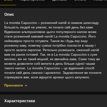
Опис
La movida Capuccino – розчинний напій зі смаком шоколаду.
Більшість людей не уявляє, як почати свій день без кави.
Відмінною альтернативою цього популярного напою може
стати розчинний кавовий напій La movida Capuccino. Його
неймовірно просто готувати. Також як і будь-яку іншу
розчинну каву, ложечку суміші потрібно покласти в чашку і
просто залити окропом. Ретельно розмішати, смачний напій
вам на ранок готовий. Так, як в La movida Capuccino є сухе
молоко, він не такий міцний, як звичайна кава. Саме тому ви
можете дозволити собі випити в день більше однієї чашки
такого напою. La movida Capuccino – це відмінний спосіб
почати свій день смачно і ароматно. Задоволення ви почнете
отримувати вже, коли відчуєте аромат цього капучино.
Приховати
Характеристики