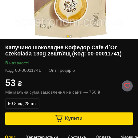
Капучино шоколадне Кофедор Cafe d`Or
czekolada 130g 28шт/ящ (Код: 00-00011741)
В наявності
Код: 00-00011741
Опт і роздріб
53
₴
Мінімальна сума замовлення на сайті — 750 ₴
50 ₴
від 28 шт.
Купити
Опис
Характеристики
Доставка
Оплата
Умови п