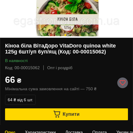
Кіноа біла ВітаДоро VitaDoro quinoa white
125g 6шт/уп 6уп/ящ (Код: 00-00015062)
В наявності
Код: 00-00015062
Опт і роздріб
66
₴
Мінімальна сума замовлення на сайті — 750 ₴
64 ₴
від 6 шт.
Купити
Опис
Характеристики
Доставка
Оплата
Умови п