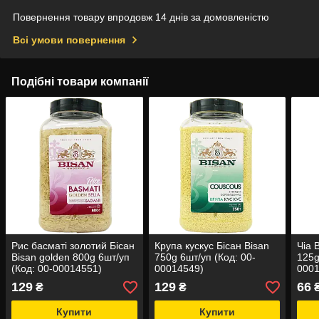
Повернення товару впродовж 14 днів за домовленістю
Всі умови повернення
Подібні товари компанії
Рис басматі золотий Бісан
Крупа кускус Бісан Bisan
Чіа 
Bisan golden 800g 6шт/уп
750g 6шт/уп (Код: 00-
125g
(Код: 00-00014551)
00014549)
0001
129
129
66
₴
₴
Купити
Купити