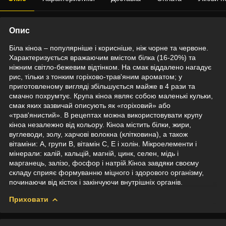
Опис
Біла кіноа – популярніше і корисніше, ніж чорне та червоне.
Характеризується вражаючим вмістом білка (16-20%) та
ніжним світло-бежевим відтінком. На смак віддалено нагадує
рис, тільки з тонким горіхово-трав'яним ароматом; у
приготовленому вигляді збільшується майже в 4 рази та
смачно похрумтує. Крупа кіноа являє собою маленькі кульки,
смак яких зазвичай описують як «горіховий» або
«трав'янистий». В рецептах можна використовувати крупу
кіноа незалежно від кольору. Кіноа містить білки, жири,
вуглеводи, золу, харчові волокна (клітковина), а також
вітаміни: А, групи В, вітамін С, Е і холін. Мікроелементи і
мінерали: калій, кальцій, магній, цинк, селен, мідь і
марганець, залізо, фосфор і натрій.Кіноа завдяки своєму
складу сприяє формуванню міцного і здорового організму,
починаючи від кісток і закінчуючи внутрішніх органів.
Приховати