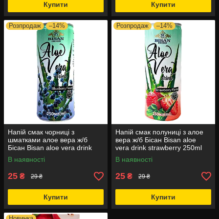
Купити
Купити
Розпродаж
–14%
Розпродаж
–14%
Напій смак чорниці з
Напій смак полуниці з алое
шматками алое вера ж/б
вера ж/б Бісан Bisan aloe
Бісан Bisan aloe vera drink
vera drink strawberry 250ml
blueberry 250ml 24шт/ящ
24шт/ящ (Код: 00-00021198)
В наявності
В наявності
(Код: 00-00018641)
25
25
₴
₴
29 ₴
29 ₴
Купити
Купити
Новинка