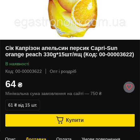
Сік Капрізон апельсин персик Capri-Sun
orange peach 330g*15шт/ящ (Код: 00-00003622)
В наявності
Код: 00-00003622
Опт і роздріб
64
₴
Мінімальна сума замовлення на сайті — 750 ₴
61 ₴
від 15 шт.
Купити
Опис
Доставка
Оплата
Умови повернення