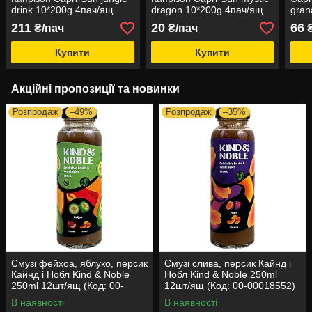
drink 10*200g 4пач/ящ
dragon 10*200g 4пач/ящ
gran
(Код: 00-00013356)
(Код: 00-00005754)
(Код
211
20
66
₴/пач
₴/пач
Купити
Купити
Акційні пропозиції та новинки
Розпродаж
–49%
Розпродаж
–35%
Смузі фейхоа, яблуко, персик
Смузі слива, персик Кайнд і
Кайнд і Нобл Kind & Noble
Нобл Kind & Noble 250ml
250ml 12шт/ящ (Код: 00-
12шт/ящ (Код: 00-00018552)
00018551)
В наявності
В наявності