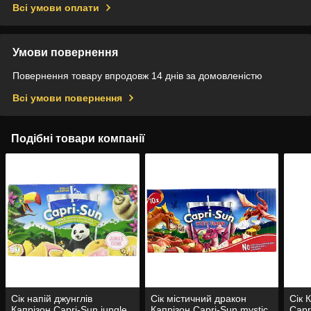
Всі умови оплати
Умови повернення
Повернення товару впродовж 14 днів за домовленістю
Всі умови повернення
Подібні товари компанії
Сік напій джунглів
Сік містичний дракон
Сік 
Капрізон Capri-Sun jungle
Капрізон Capri-Sun mystiс
Capr