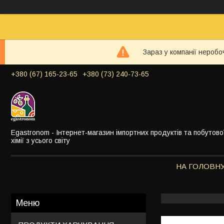
Зараз у компанії неробо
+380 (67) 165-23-65
+380 (73) 240-73-65
Egastronom - Інтернет-магазин імпортних продуктів та побутово
хімії з усього світу
НА ГОЛОВН