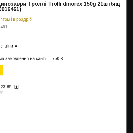
инозаври Троллі Trolli dinorex 150g 21шт/ящ
0016461)
птом і в роздріб
6461
ві ціни
ма замовлення на сайті — 750 ₴
-23-65
жу