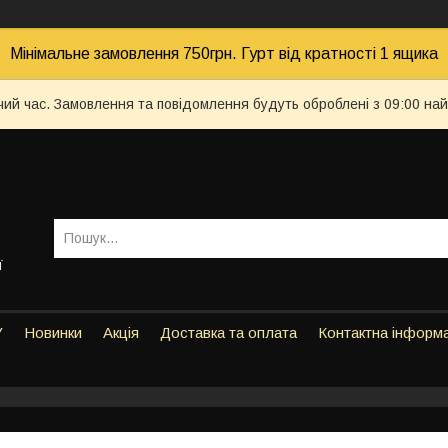
Мінімальне замовлення 750грн. Гурт від кратності 1 ящика
чий час. Замовлення та повідомлення будуть оброблені з 09:00 най
ї
У
Новинки
Акція
Доставка та оплата
Контактна інформ