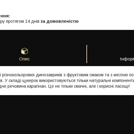
ру протягом 14 днів
за домовленістю
Опис
Інфор
 різнокольорових динозавриків з фруктовим смаком та з кислою по
в. У складі цукерок використовуються тільки натуральні компоненти
не речовина карагінан. Це не тільки смачні, але і корисні ласощі!