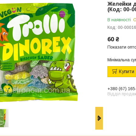
Желейки д
(Код: 00-0
В наявності
О
Код:
00-0001
60 ₴
Показати опто
Мінімальна су
Купити
+380 (67) 165
Відділ прода