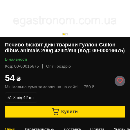
Печиво бісквіт дикі тварини Гуллон Gullon
dibus animals 200g 42шт/ящ (Код: 00-00016675)
В наявності
Код: 00-00016675
Опт і роздріб
54
₴
Мінімальна сума замовлення на сайті — 750 ₴
51 ₴
від 42 шт.
Купити
Опис
Характеристики
Доставка
Оплата
Умови п