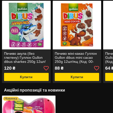
Печиво акула (без
Печиво міні-какао Гуллон
Печи
глютену) Гуллон Gullon
Gullon dibus mini сacao
Gull
dibus sharkes 250g 12шт/
250g 12шт/ящ (Код: 00-
(Код
ящ (Код: 00-00003882)
00003889)
120
88
64
₴
₴
Купити
Купити
Акційні пропозиції та новинки
Новинка