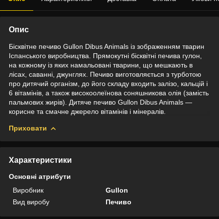
Опис
Бісквітне печиво Gullon Dibus Animals із зображенням тварин
Іспанського виробництва. Прямокутні бісквітні печива гулон,
на кожному із яких намальовані тварини, що мешкають в
лісах, саванні, джунглях. Печиво виготовляється з турботою
про дитячий організм, до його складу входить залізо, кальцій і
6 вітамінів, а також високоолеїнова соняшникова олія (замість
пальмових жирів). Дитяче печиво Gullon Dibus Animals —
корисне та смачне джерело вітамінів і мінералів.
Приховати
Характеристики
Основні атрибути
Виробник
Gullon
Вид виробу
Печиво