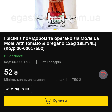
Грісіні з помідором та орегано Ла Моле La
Mole with tomato & oregano 125g 18шт/ящ
(Код: 00-00017552)
В наявності
Код: 00-00017552
Опт і роздріб
52
₴
Мінімальна сума замовлення на сайті — 750 ₴
49 ₴
від 18 шт.
Купити