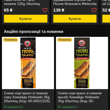
sesame 125g 18шт/ящ
Полле Млековіта Mlekovita
oil 
(Код: 00-00014242)
Camembert grill 2*125g
0001
65
138
52
₴
₴
6шт/ящ (Код: 00-
00006098)
Купити
Купити
Акційні пропозиції та новинки
Новинка
Новинка
Снеки норі кранч зі смаком
Снеки норі кранч зі смаком
сиру Хоккайдо Hokkaido 35g
васабі Хоккайдо Hokkaido
20шт/ящ (Код: 00-00021525)
35g 20шт/ящ (Код: 00-
00021526)
В наявності
В наявності