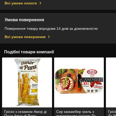
Всі умови оплати
Умови повернення
Повернення товару впродовж 14 днів за домовленістю
Всі умови повернення
Подібні товари компанії
Грісіні з сезамом Амор ді
Сир камамбер гриль з
Гріс
Пане Amor di Pane
журавлиним соусом Ла
Ла М