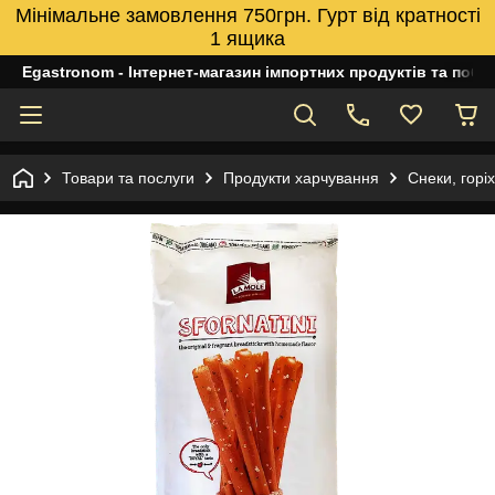
Мінімальне замовлення 750грн. Гурт від кратності
1 ящика
Egastronom - Інтернет-магазин імпортних продуктів та побуто
Товари та послуги
Продукти харчування
Снеки, горіх