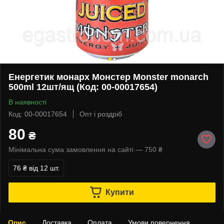
Енергетик монарх Монстер Monster monarch
500ml 12шт/ящ (Код: 00-00017654)
В наявності
Код: 00-00017654
Опт і роздріб
80
₴
Мінімальна сума замовлення на сайті — 750 ₴
76 ₴
від 12 шт.
Купити
Опис
Доставка
Оплата
Умови повернення