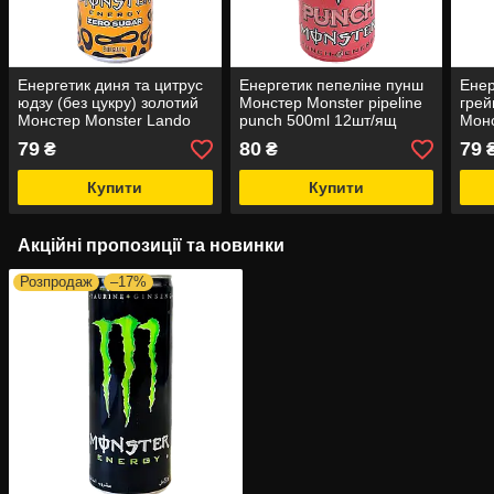
Енергетик диня та цитрус
Енергетик пепеліне пунш
Енер
юдзу (без цукру) золотий
Монстер Monster pipeline
грей
Монстер Monster Lando
punch 500ml 12шт/ящ
Монс
Norris 500ml 12шт/ящ
(Код: 00-00015110)
500m
79
80
79
₴
₴
(Код: 00-00021522)
0001
Купити
Купити
Акційні пропозиції та новинки
Розпродаж
–17%