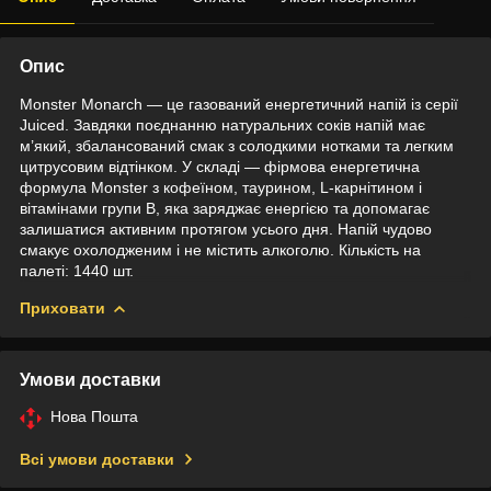
Опис
Monster Monarch — це газований енергетичний напій із серії
Juiced. Завдяки поєднанню натуральних соків напій має
м’який, збалансований смак з солодкими нотками та легким
цитрусовим відтінком. У складі — фірмова енергетична
формула Monster з кофеїном, таурином, L-карнітином і
вітамінами групи B, яка заряджає енергією та допомагає
залишатися активним протягом усього дня. Напій чудово
смакує охолодженим і не містить алкоголю. Кількість на
палеті: 1440 шт.
Приховати
Умови доставки
Нова Пошта
Всі умови доставки