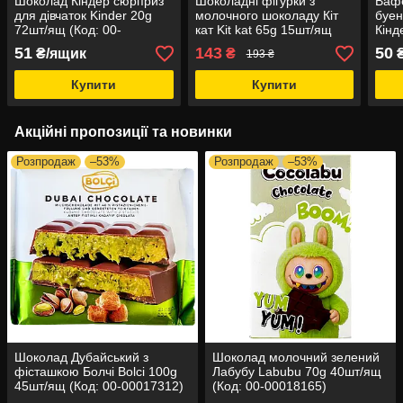
Шоколад Кіндер сюрприз
Шоколадні фігурки з
Ваф
для дівчаток Kinder 20g
молочного шоколаду Кіт
буен
72шт/ящ (Код: 00-
кат Kit kat 65g 15шт/ящ
Кінд
00004744)
(Код: 00-00021077)
30шт
51
143
50
₴/ящик
₴
193 ₴
0001
Купити
Купити
Акційні пропозиції та новинки
Розпродаж
–53%
Розпродаж
–53%
Шоколад Дубайський з
Шоколад молочний зелений
фісташкою Болчі Bolci 100g
Лабубу Labubu 70g 40шт/ящ
45шт/ящ (Код: 00-00017312)
(Код: 00-00018165)