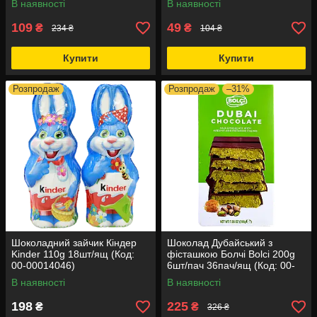
В наявності
В наявності
109
49
₴
₴
234 ₴
104 ₴
Купити
Купити
Розпродаж
Розпродаж
–31%
Шоколадний зайчик Кіндер
Шоколад Дубайський з
Kinder 110g 18шт/ящ (Код:
фісташкою Болчі Bolci 200g
00-00014046)
6шт/пач 36пач/ящ (Код: 00-
00018648)
В наявності
В наявності
198
225
₴
₴
326 ₴