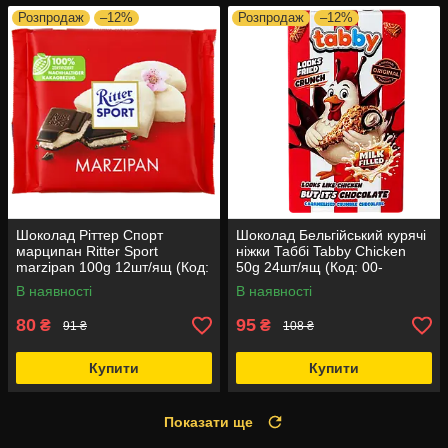
Розпродаж
–12%
Розпродаж
–12%
Шоколад Ріттер Спорт
Шоколад Бельгійський курячі
марципан Ritter Sport
ніжки Таббі Tabby Chicken
marzipan 100g 12шт/ящ (Код:
50g 24шт/ящ (Код: 00-
00-00003515)
00018764)
В наявності
В наявності
80
95
₴
₴
91 ₴
108 ₴
Купити
Купити
Показати ще