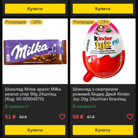
Купити
Купити
Розпродаж
–19%
Розпродаж
–13%
Шоколад Мілка арахіс Milka
Шоколад з сюрпризом
peanut crisp 90g 24шт/ящ
рожевий Кіндер Джой Kinder
(Код: 00-00004970)
Joy 20g 24шт/пач 6пач/ящ
(Код: 00-00014941)
В наявності
В наявності
51
58
₴
₴
63 ₴
67 ₴
Купити
Купити