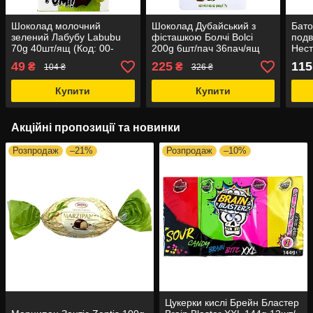
Шоколад молочний
Шоколад Дубайський з
Бато
зелений Лабубу Labubu
фісташкою Болчі Bolci
подв
70g 40шт/ящ (Код: 00-
200g 6шт/пач 36пач/ящ
Нест
00018165)
(Код: 00-00018648)
doub
49
225
115
₴
₴
104 ₴
326 ₴
ящ (
Купити
Купити
Акційні пропозиції та новинки
Розпродаж
–21%
Розпродаж
–10%
Цукерки кислі Брейн Бластер