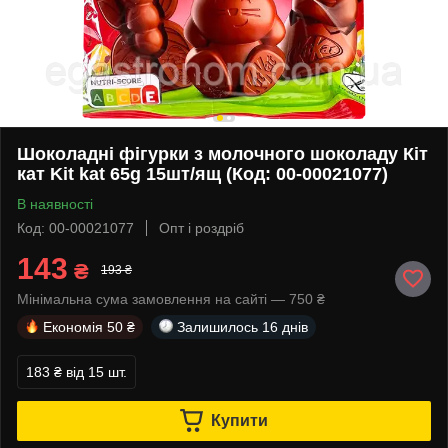
Шоколадні фігурки з молочного шоколаду Кіт
кат Kit kat 65g 15шт/ящ (Код: 00-00021077)
В наявності
Код: 00-00021077
Опт і роздріб
143
₴
193 ₴
Мінімальна сума замовлення на сайті — 750 ₴
Економія
50 ₴
Залишилось
16 днів
183 ₴
від 15 шт.
Купити